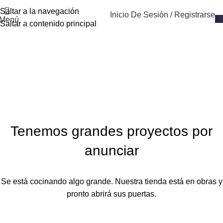
Saltar a la navegación
Inicio De Sesión / Registrarse
Menú
Saltar a contenido principal
Galleta Rellena Red Velvet
Inicio
Producto
Galleta Rellena Red Velvet
Tenemos grandes proyectos por
anunciar
Se está cocinando algo grande. Nuestra tienda está en obras y
pronto abrirá sus puertas.