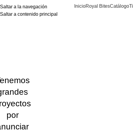
Inicio
Royal Bites
Catálogo
T
Saltar a la navegación
Saltar a contenido principal
Pistacho
Categorías
PROMOCIONES
3 PRODUCTOS
GALLETAS
11 PRODUCTOS
Tenemos
grandes
royectos
por
anunciar